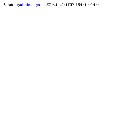
Zum
Beratung
admin-signous
2026-03-20T07:18:09+01:00
Inhalt
springen